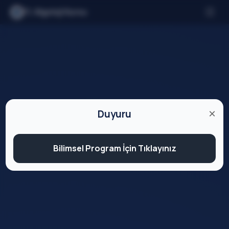
11. Algoloji Kursu
Ana Sayfa
Düzenleme Kurulu
Program
×
Duyuru
Katılım Rehberi
Bilimsel Program İçin Tıklayınız
İletişim
Kayıt Ol