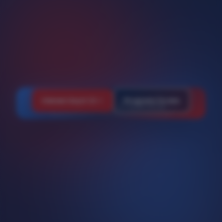
Hemen Kayıt Ol
Programı İncele
Online Etkinlik · 27 Eylül 2026